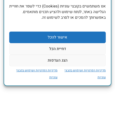
קוג-פאן (CogFun)
אנו משתמשים בקובצי עוגיות (Cookies) כדי לשפר את חוויית
השיטה הנפוצה בישראל לטיפול
הגלישה באתר, לנתח שימוש ולהציע תכנים מותאמים.
בהפרעות
באפשרותך להסכים או לסרב לשימוש זה.
קשב ופעלתנות יתר (קשב וריכוז)
אישור להכל
דחיית הכל
הצג העדפות
מדיניות הפרטיות ושימוש בקבצי
מדיניות הפרטיות ושימוש בקבצי
עוגיות
עוגיות
עם מאות מטפלות ומטפלים מוסמכים
בכל הארץ,
קוג פאן הינה שיטת טיפול אפקטיבית
למבוגרים, ילדים ומתבגרים (שזה תכלס
כולם)
המתמודדים עם הפרעות קשב ופעלתנות
יתר (קשב וריכוז/ADHD).