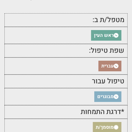
מטפל/ת ב:
ראש העין
שפת טיפול:
עברית
טיפול עבור
מבוגרים
*דרגת התמחות
מוסמך/ת