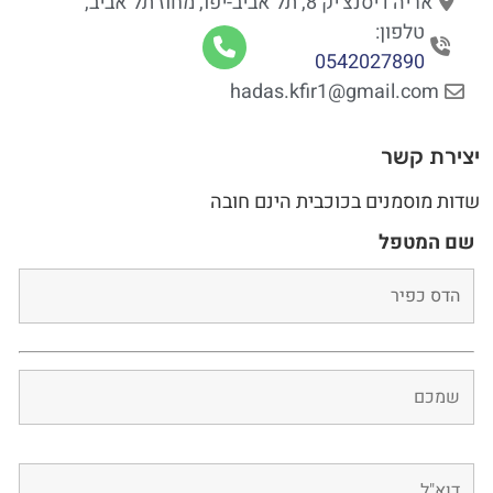
אריה דיסנצ'יק 8, תל אביב-יפו, מחוז תל אביב,
טלפון:
0542027890
hadas.kfir1@gmail.com
יצירת קשר
שדות מוסמנים בכוכבית הינם חובה
שם המטפל