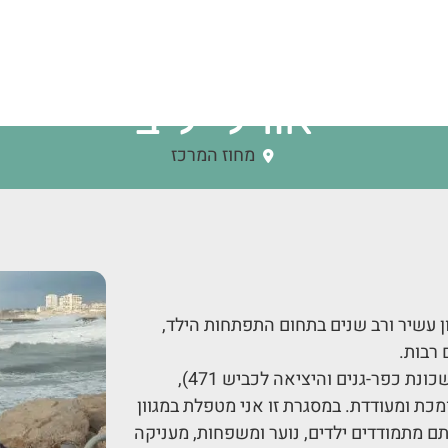
אורלי ליב
מחוז המרכז
ון עשיר ורב שנים בתחום התפתחות הילד,
רבות.
הקליניקה שלי ממוקמת בשכונת בת גנים בפתח תקוה (קרוב לשכונת כפר-גנים והיציאה לכביש 471),
מכת ומעודדת. במסגרת זו אני מטפלת במגוון
יתם מתמודדים ילדים, נוער ומשפחות, מעניקה