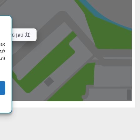
טען מפה
לנת
זה.