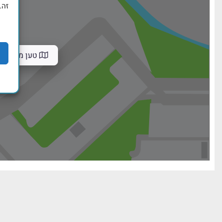
זה.
טען מפה