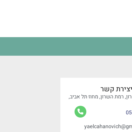
צירת קשר
ן, רמת השרון, מחוז תל אביב,
05
yaelcahanovich@gm