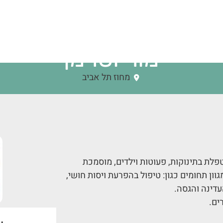
מור וסרמן
מחוז תל אביב
שני (MSc., BOT/R). מאבחנת ומטפלת בתינוקות, פעוטות וילדים, מוסמכת
גוון תחומים כגון: טיפול בהפרעת ויסות חושי,
ים.