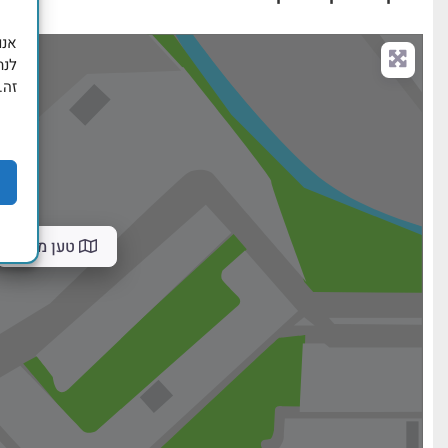
לנת
זה.
טען מפה