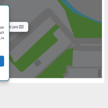
טען מפה
לנת
זה.