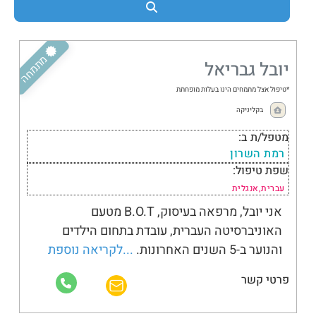
Search
מתבגרים
מתמחה
יובל גבריאל
*טיפול אצל מתמחים הינו בעלות מופחתת
בקליניקה
מטפל/ת ב:
רמת השרון
שפת טיפול:
עברית,אנגלית
אני יובל, מרפאה בעיסוק, B.O.T מטעם
האוניברסיטה העברית, עובדת בתחום הילדים
והנוער ב-5 השנים האחרונות.
...לקריאה נוספת
פרטי קשר