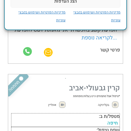
הצג העדפות
שפת טיפול:
עברית
מדיניות הפרטיות ושימוש בקבצי
מדיניות הפרטיות ושימוש בקבצי
עוגיות
עוגיות
נעים מאוד, שמי נטע ואני מלווה אנשים עם
הפרעת קשב בהכשרתי אני מאמנת CBT להפרעת
...לקריאה נוספת
פרטי קשר
מבוגרים
מתמחה
קרין גבעולי-אביב
*טיפול אצל מתמחים הינו בעלות מופחתת
בקליניקה
אונליין
מטפל/ת ב:
חיפה
שפת טיפול: