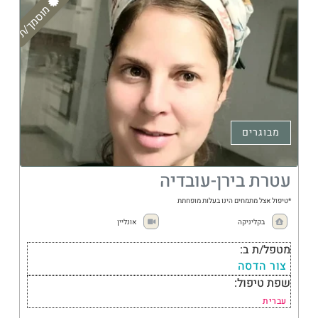
מוסמך/ת
מבוגרים
עטרת בירן-עובדיה
*טיפול אצל מתמחים הינו בעלות מופחתת
בקליניקה
אונליין
מטפל/ת ב:
צור הדסה
שפת טיפול:
עברית