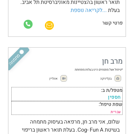
תואר ראשון בהצטיינות מאוניברסיטת תל אביב.
בעלת
...לקריאה נוספת
קליניקה מלאה
לא זמינ.ה לקבלת מטופלים חדשים
פרטי קשר
מבוגרים
מתמחה
מרב חן
*טיפול אצל מתמחים הינו בעלות מופחתת
בקליניקה
אונליין
מטפל/ת ב:
חספין
שפת טיפול:
עברית
שלום, אני מרב חן, מרפאה בעיסוק מתמחה
בשיטת Cog- Fun A. בעלת תואר ראשון בריפוי