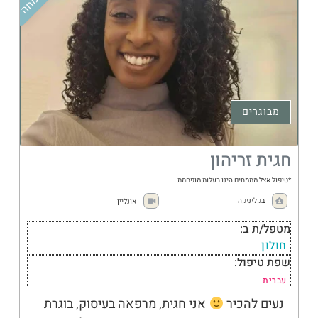
מבוגרים
חגית זריהון
*טיפול אצל מתמחים הינו בעלות מופחתת
בקליניקה
אונליין
מטפל/ת ב:
חולון
שפת טיפול:
עברית
נעים להכיר
אני חגית, מרפאה בעיסוק, בוגרת