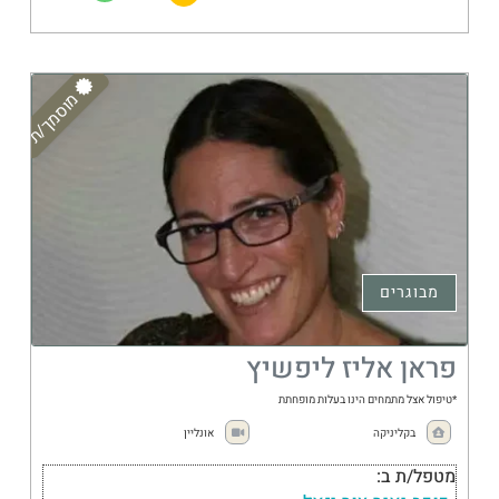
מוסמך/ת
מבוגרים
פראן אליז ליפשיץ
*טיפול אצל מתמחים הינו בעלות מופחתת
בקליניקה
אונליין
מטפל/ת ב: